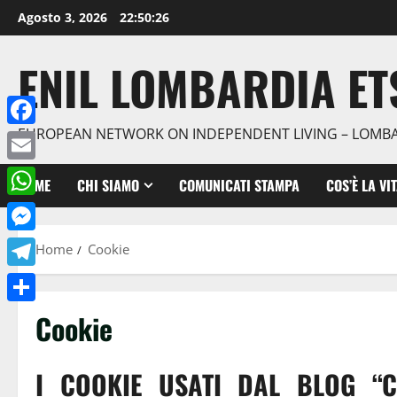
Agosto 3, 2026
22:50:27
ENIL LOMBARDIA ET
EUROPEAN NETWORK ON INDEPENDENT LIVING – LOMB
Facebook
Email
HOME
CHI SIAMO
COMUNICATI STAMPA
COS’È LA VI
WhatsApp
Messenger
Home
Cookie
Telegram
Condividi
Cookie
I COOKIE USATI DAL BLOG “