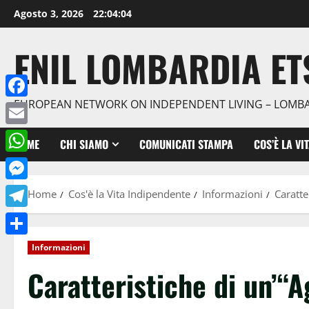
Agosto 3, 2026
22:04:05
ENIL LOMBARDIA ET
EUROPEAN NETWORK ON INDEPENDENT LIVING – LOMB
Facebook
Email
HOME
CHI SIAMO
COMUNICATI STAMPA
COS’È LA VI
WhatsApp
Messenger
Home
Cos'è la Vita Indipendente
Informazioni
Caratte
Telegram
Condividi
Informazioni
Caratteristiche di un’“A