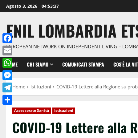
Agosto 3, 2026
04:53:38
ENIL LOMBARDIA ET
EUROPEAN NETWORK ON INDEPENDENT LIVING – LOMB
Facebook
Email
HOME
CHI SIAMO
COMUNICATI STAMPA
COS’È LA VI
WhatsApp
Messenger
Home
Istituzioni
COVID-19 Lettere alla Regione su probl
Telegram
Condividi
Assessorato Sanità
Istituzioni
COVID-19 Lettere alla 