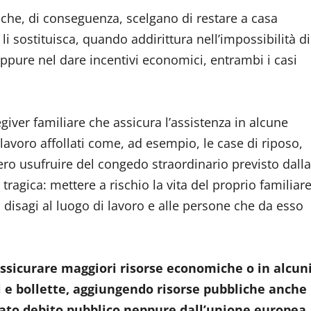
e che, di conseguenza, scelgano di restare a casa
 li sostituisca, quando addirittura nell’impossibilità di
 oppure nel dare incentivi economici, entrambi i casi
egiver familiare che assicura l’assistenza in alcune
lavoro affollati come, ad esempio, le case di riposo,
bero usufruire del congedo straordinario previsto dalla
ragica: mettere a rischio la vita del proprio familiar
 disagi al luogo di lavoro e alle persone che da esso
assicurare maggiori risorse economiche o in alcun
 e bollette, aggiungendo risorse pubbliche anche
rato debito pubblico neppure dall’unione europea.