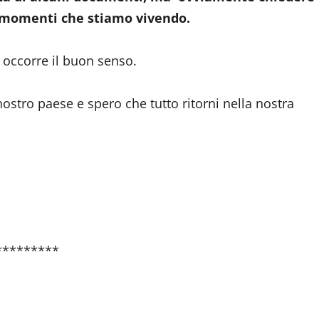
i momenti che stiamo vivendo.
 occorre il buon senso.
stro paese e spero che tutto ritorni nella nostra
*********